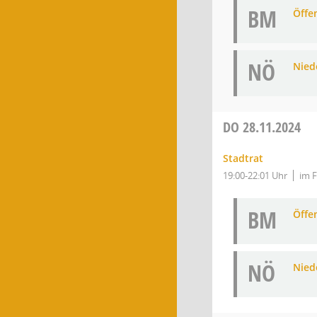
BM
Öffe
NÖ
Niede
DO
28.11.2024
Stadtrat
19:00-22:01 Uhr
im F
BM
Öffe
NÖ
Niede