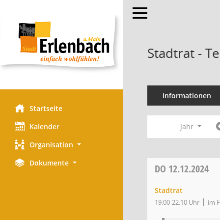
Toggle navigation
Stadtrat - 
Informationen
Startseite
Kalender
Jahr
Organisation
Dokumente
DO
12.12.2024
Stadtrat
19:00-22:10 Uhr
im F