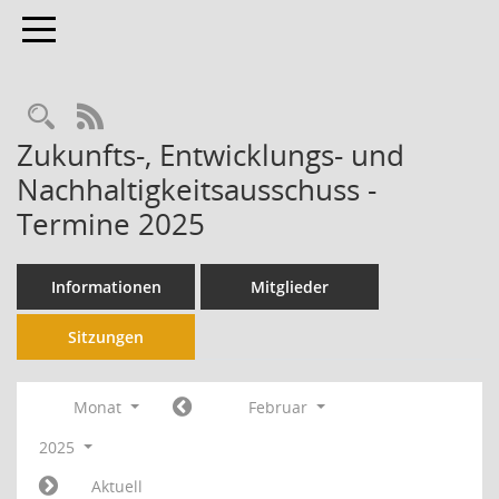
Toggle navigation
RSS-Feed
Zukunfts-, Entwicklungs- und
Nachhaltigkeitsausschuss -
Termine 2025
Informationen
Mitglieder
Sitzungen
Monat
Februar
2025
Aktuell