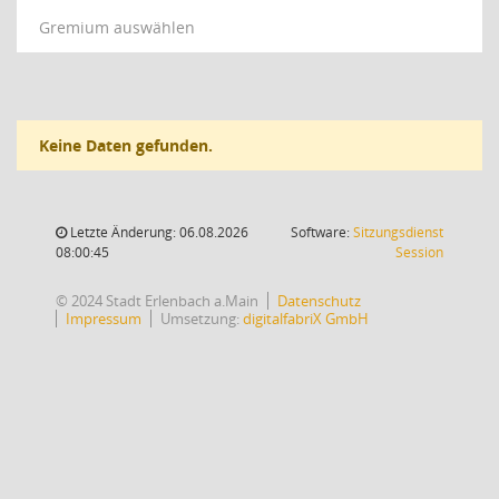
Gremium auswählen
Keine Daten gefunden.
Letzte Änderung: 06.08.2026
Software:
Sitzungsdienst
(Wird in
08:00:45
Session
© 2024 Stadt Erlenbach a.Main
Datenschutz
Impressum
Umsetzung:
digitalfabriX GmbH