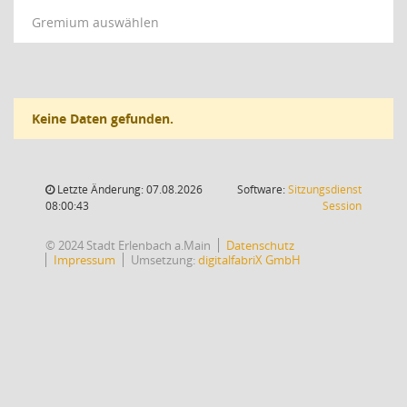
Gremium auswählen
Keine Daten gefunden.
Letzte Änderung: 07.08.2026
Software:
Sitzungsdienst
(Wird in
08:00:43
Session
© 2024 Stadt Erlenbach a.Main
Datenschutz
Impressum
Umsetzung:
digitalfabriX GmbH