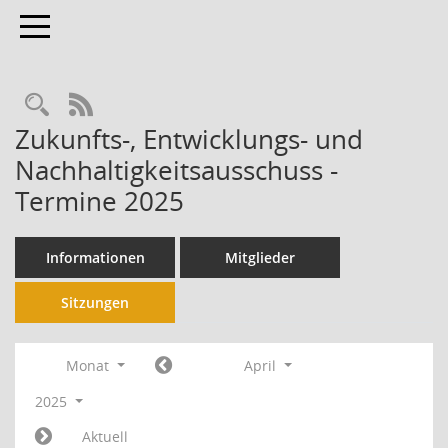
Toggle navigation
RSS-Feed
Zukunfts-, Entwicklungs- und
Nachhaltigkeitsausschuss -
Termine 2025
Informationen
Mitglieder
Sitzungen
Monat
April
2025
Aktuell